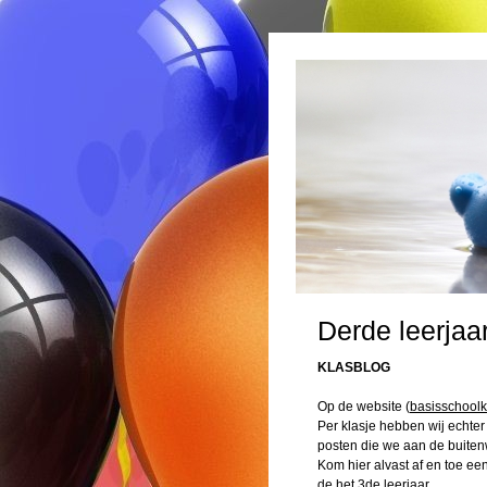
Derde leerjaa
KLASBLOG
Op de website (
basisschool
Per klasje hebben wij echte
posten die we aan de buiten
Kom hier alvast af en toe een
de het 3de leerjaar.