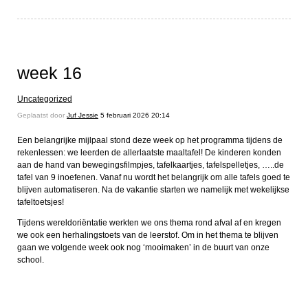
week 16
Uncategorized
Geplaatst door
Juf Jessie
5 februari 2026 20:14
Een belangrijke mijlpaal stond deze week op het programma tijdens de
rekenlessen: we leerden de allerlaatste maaltafel! De kinderen konden
aan de hand van bewegingsfilmpjes, tafelkaartjes, tafelspelletjes, …..de
tafel van 9 inoefenen. Vanaf nu wordt het belangrijk om alle tafels goed te
blijven automatiseren. Na de vakantie starten we namelijk met wekelijkse
tafeltoetsjes!
Tijdens wereldoriëntatie werkten we ons thema rond afval af en kregen
we ook een herhalingstoets van de leerstof. Om in het thema te blijven
gaan we volgende week ook nog ‘mooimaken’ in de buurt van onze
school.