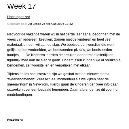
Week 17
Uncategorized
Geplaatst door
Juf Jessie
25 februari 2026 10:32
Net voor de vakantie waren wij in het derde leerjaar al begonnen met de
vrees van iedereen: breuken. Samen met de kinderen en heel veel
materiaal, gingen wij aan de slag. We boetseerden worstjes die we in
gelijke delen verdeelden, we boetseerden pizza’s, we boetseerden
taartjes, …. De kinderen leerden de breuken door ermee letterlijk en
figuurlijk mee aan de slag te gaan. Ondertussen kunnen we al breuken al
benoemen, zelf voorstellen en vergelijken met elkaar.
Tijdens de les speurneuzen zijn we gestart met het nieuwe thema:
‘Weerfenomenen’. Zeer actueel momenteel als we kijken naar de
sneeuwstorm in New-York. Hierbij gaan de kinderen per twee info gaan
opzoeken over een bepaald fenomeen. Daarna brengen ze dit voor hun
medeleerlingen.
Reacties(0)